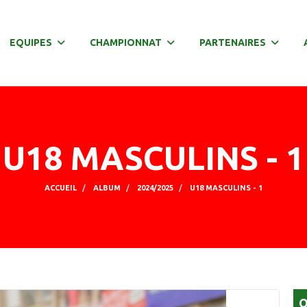
EQUIPES
CHAMPIONNAT
PARTENAIRES
U18 MASCULINS - 1
ACCUEIL
ALBUM
2024/2025
U18 MASCULINS - 1
O