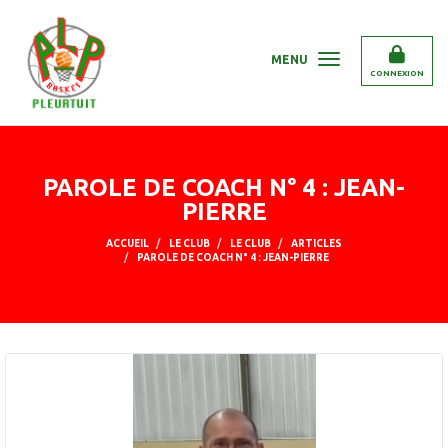
Panneau de gestion des cookies
MENU
CONNEXION
PAROLE DE COACH N° 4 : JEAN-
PIERRE
ACCUEIL
LE CLUB
LE CLUB
ARTICLES
PAROLE DE COACH N° 4 : JEAN-PIERRE