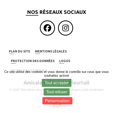
NOS RÉSEAUX SOCIAUX
PLAN DU SITE
MENTIONS LÉGALES
PROTECTION DES DONNÉES
LOGOS
GESTION DES COOKIES
Ce site utilise des cookies et vous donne le contrôle sur ceux que vous
souhaitez activer
Amicale LaÏque de Pleurtuit
Tout accepter
© 2026 Tous droits réservés - Propulsé par
Kalisport, outil numérique
Tout refuser
pour club de basketball
Personnaliser