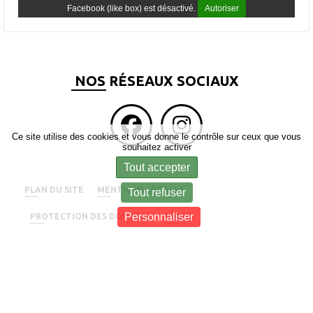
Facebook (like box) est désactivé.
Autoriser
NOS RÉSEAUX SOCIAUX
Ce site utilise des cookies et vous donne le contrôle sur ceux que vous
souhaitez activer
Tout accepter
PLAN DU SITE
MENTIONS LÉGALES
Tout refuser
Personnaliser
PROTECTION DES DONNÉES
LOGOS
GESTION DES COOKIES
Amicale LaÏque de Pleurtuit
© 2026 Tous droits réservés - Propulsé par
Kalisport, outil numérique
pour club de basketball