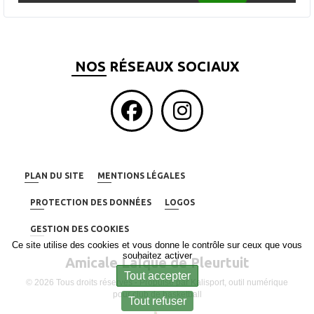
NOS RÉSEAUX SOCIAUX
PLAN DU SITE
MENTIONS LÉGALES
PROTECTION DES DONNÉES
LOGOS
GESTION DES COOKIES
Ce site utilise des cookies et vous donne le contrôle sur ceux que vous
souhaitez activer
Amicale LaÏque de Pleurtuit
Tout accepter
© 2026 Tous droits réservés - Propulsé par
Kalisport, outil numérique
pour club de basketball
Tout refuser