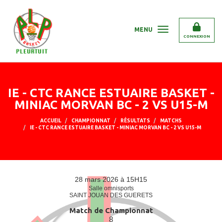
Panneau de gestion des cookies
MENU
CONNEXION
IE - CTC RANCE ESTUAIRE BASKET -
MINIAC MORVAN BC - 2 VS U15-M
ACCUEIL
CHAMPIONNAT
RÉSULTATS
MATCHS
IE - CTC RANCE ESTUAIRE BASKET - MINIAC MORVAN BC - 2 VS U15-M
28 mars 2026 à 15H15
Salle omnisports
SAINT JOUAN DES GUERETS
Match de Championnat
8