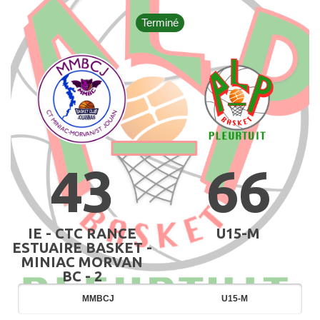
Terminé
43
66
IE - CTC RANCE
U15-M
ESTUAIRE BASKET -
MINIAC MORVAN
BC - 2
MMBCJ
U15-M